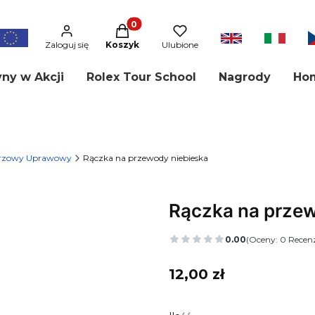
Produkty w koszyku: 0. Zobacz szcze
aj
Zaloguj się
Koszyk
Ulubione
ny w Akcji
Rolex Tour School
Nagrody
Ho
lerzowy Uprawowy
Rączka na przewody niebieska
Rączka na przew
0.00
(Oceny: 0 Recenz
Cena
12,00 zł