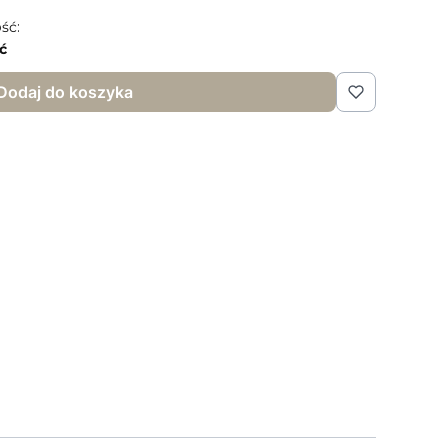
ść:
ć
Dodaj do koszyka