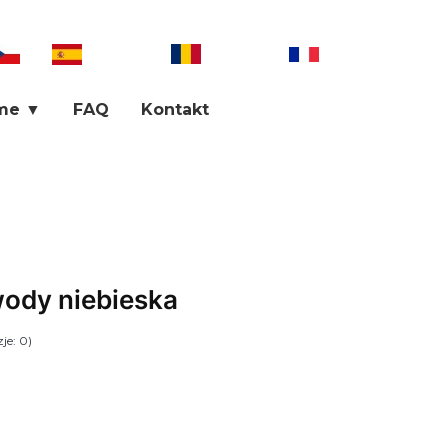
góły
me ▼
FAQ
Kontakt
ody niebieska
je: 0)