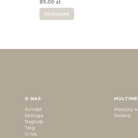
Cena
89,00 zł
Do koszyka
Linki w stopce
O NAS
MULTIME
Kontakt
Maszyny w 
Ekologia
Katalog
Nagrody
Targi
O nas