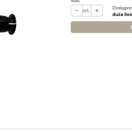
Ilość
Dostępno
szt.
duża iloś