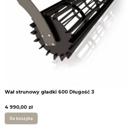
Wał strunowy gładki 600 Długość 3
Cena
4 990,00 zł
Do koszyka