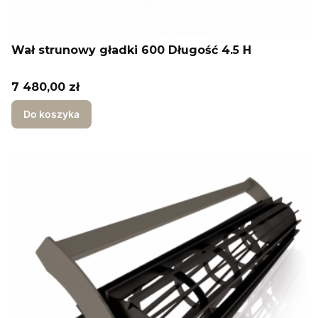
Wał strunowy gładki 600 Długość 4.5 H
Cena
7 480,00 zł
Do koszyka