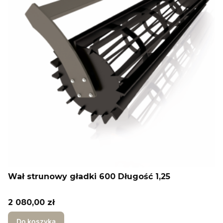
Wał strunowy gładki 600 Długość 1,25
Cena
2 080,00 zł
Do koszyka