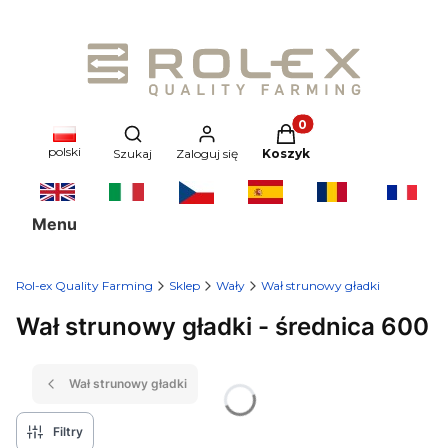
Produkty w koszyku: 0
Otwórz wyszukiwarkę
polski
Szukaj
Zaloguj się
Koszyk
Menu
Rol-ex Quality Farming
Sklep
Wały
Wał strunowy gładki
Wał strunowy gładki - średnica 600
Wał strunowy gładki
Filtry