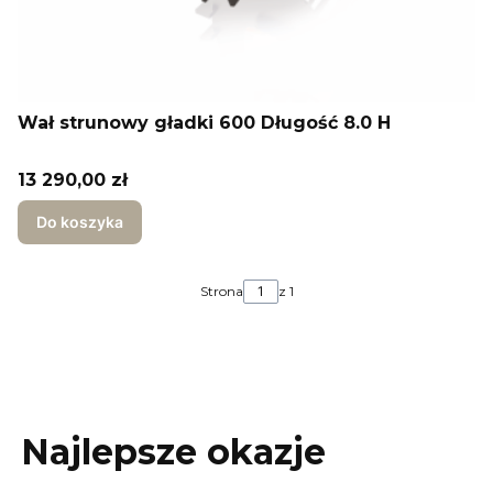
Wał strunowy gładki 600 Długość 8.0 H
Cena
13 290,00 zł
Do koszyka
Strona
z 1
Najlepsze okazje