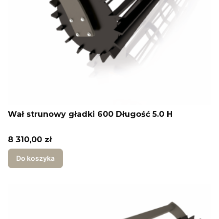
Wał strunowy gładki 600 Długość 5.0 H
Cena
8 310,00 zł
Do koszyka