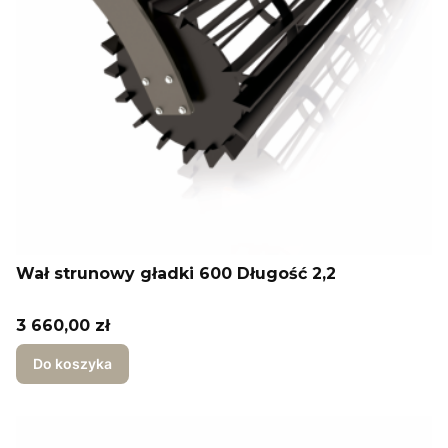
Wał strunowy gładki 600 Długość 2,2
Cena
3 660,00 zł
Do koszyka