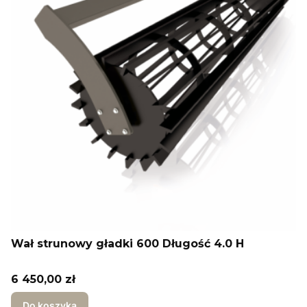
Wał strunowy gładki 600 Długość 4.0 H
Cena
6 450,00 zł
Do koszyka