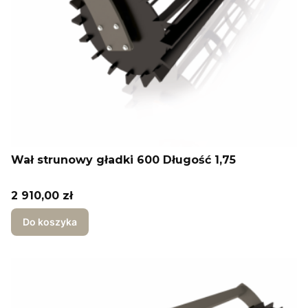
Wał strunowy gładki 600 Długość 1,75
Cena
2 910,00 zł
Do koszyka