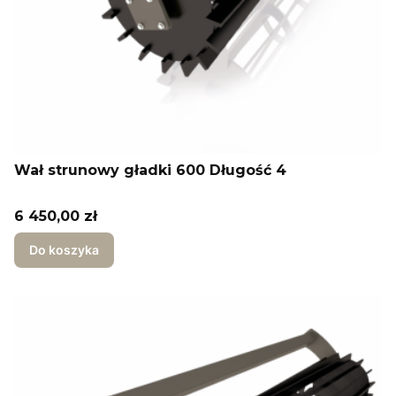
Wał strunowy gładki 600 Długość 4
Cena
6 450,00 zł
Do koszyka