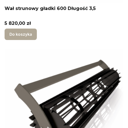
Wał strunowy gładki 600 Długość 3,5
Cena
5 820,00 zł
Do koszyka