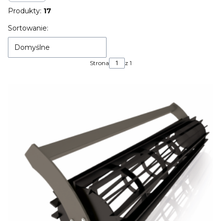
Produkty:
17
Lista produktów
Sortowanie:
Domyślne
Strona
z 1