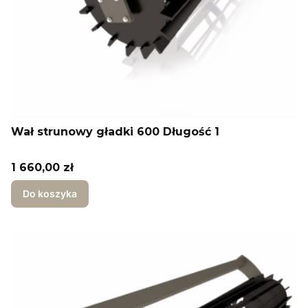
Wał strunowy gładki 600 Długość 1
Cena
1 660,00 zł
Do koszyka