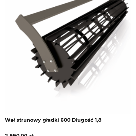
Wał strunowy gładki 600 Długość 1,8
Cena
2 990,00 zł