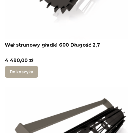
Wał strunowy gładki 600 Długość 2,7
Cena
4 490,00 zł
Do koszyka