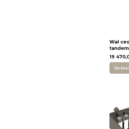
Wał ce
tandem 
Cena
19 470,0
Do kos