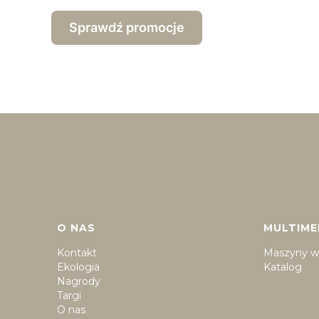
Sprawdź promocje
Linki w stopce
O NAS
MULTIME
Kontakt
Maszyny w 
Ekologia
Katalog
Nagrody
Targi
O nas