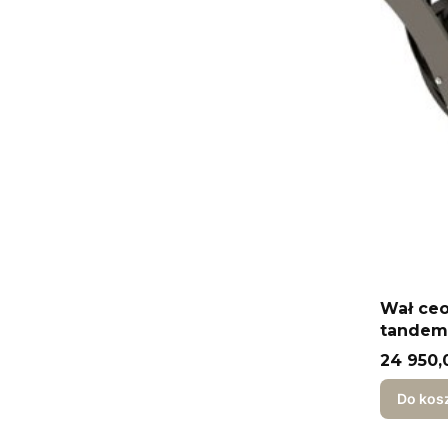
Wał ce
tandem 
Cena
24 950,
Do kos