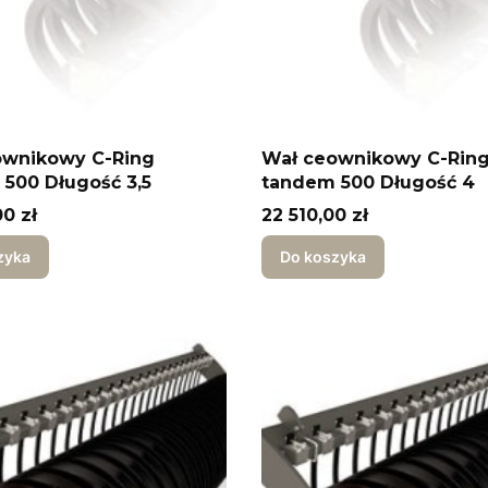
ownikowy C-Ring
Wał ceownikowy C-Rin
500 Długość 3,5
tandem 500 Długość 4
Cena
0 zł
22 510,00 zł
zyka
Do koszyka