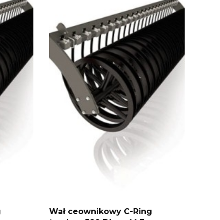
g
Wał ceownikowy C-Ring