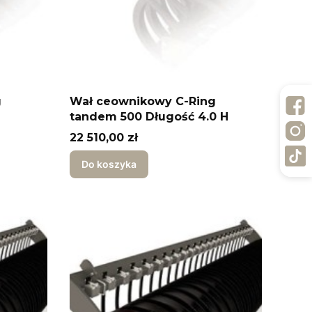
g
Wał ceownikowy C-Ring
tandem 500 Długość 4.0 H
Cena
22 510,00 zł
Do koszyka