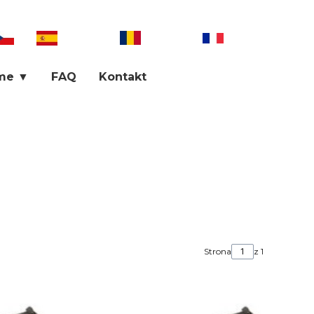
góły
me ▼
FAQ
Kontakt
Strona
z 1