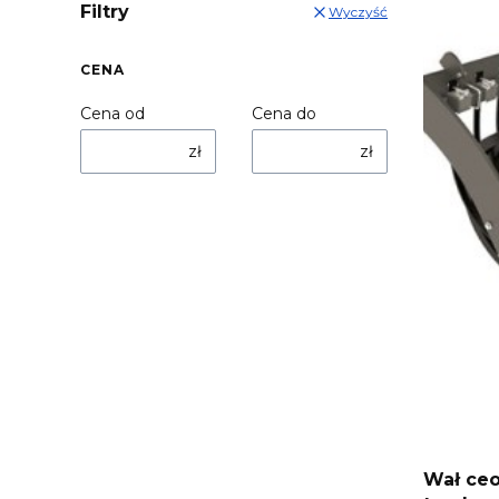
Filtry
Wyczyść
CENA
Cena od
Cena do
zł
zł
Wał ce