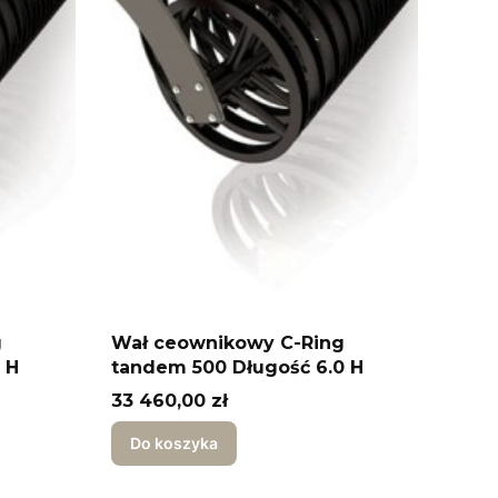
g
Wał ceownikowy C-Ring
 H
tandem 500 Długość 6.0 H
Cena
33 460,00 zł
Do koszyka