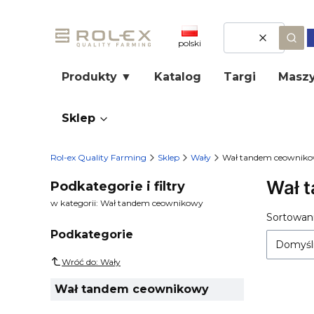
Wyczyść
Szuk
polski
Produkty ▼
Katalog
Targi
Maszy
Sklep
Rol-ex Quality Farming
Sklep
Wały
Wał tandem ceownik
Wał 
Podkategorie i filtry
w kategorii: Wał tandem ceownikowy
Lista
Sortowani
Podkategorie
Domyśl
Wróć do: Wały
Wał tandem ceownikowy