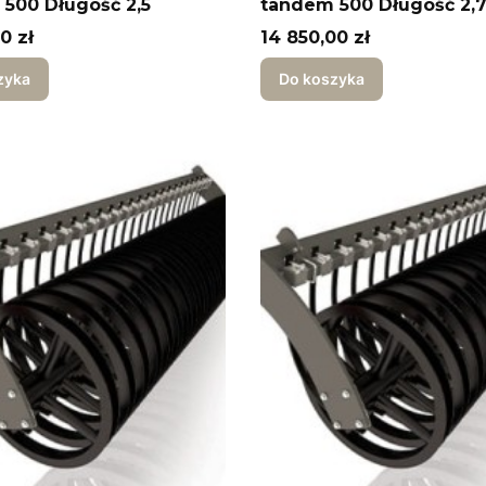
500 Długość 2,5
tandem 500 Długość 2,
Cena
0 zł
14 850,00 zł
zyka
Do koszyka