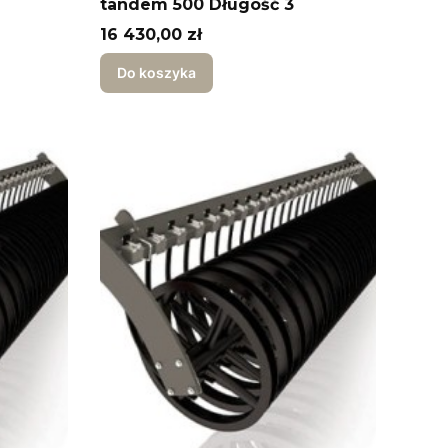
7
tandem 500 Długość 3
Cena
16 430,00 zł
Do koszyka