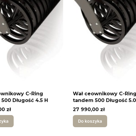
ownikowy C-Ring
Wał ceownikowy C-Rin
500 Długość 4.5 H
tandem 500 Długość 5.0
Cena
00 zł
27 990,00 zł
zyka
Do koszyka