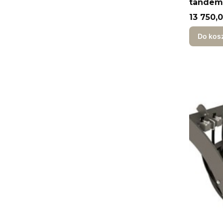
tandem 
Cena
13 750,0
Do kos