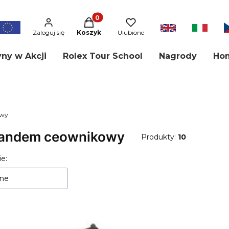
Produkty w koszyku: 0. Zobacz szcze
aj
Zaloguj się
Koszyk
Ulubione
ny w Akcji
Rolex Tour School
Nagrody
Ho
owy
tandem ceownikowy
Produkty:
10
 produktów
e:
ne