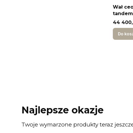
Wał ce
tandem 
Cena
44 400,
Do kos
Najlepsze okazje
Twoje wymarzone produkty teraz jeszcze 