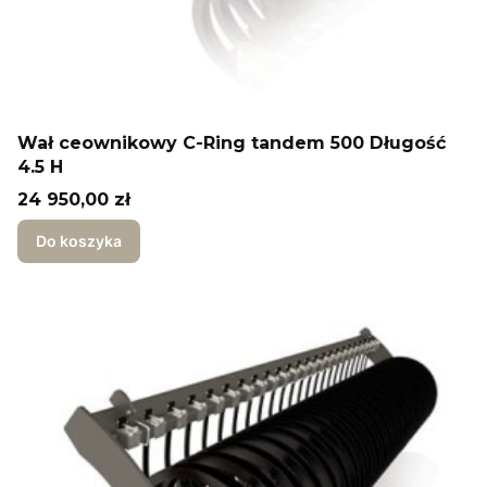
Wał ceownikowy C-Ring tandem 500 Długość
4.5 H
Cena
24 950,00 zł
Do koszyka