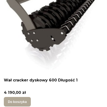
Wał cracker dyskowy 600 Długość 1
Cena
4 190,00 zł
Do koszyka