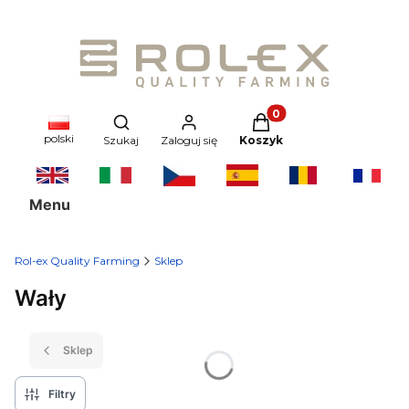
Produkty w koszyku: 0
Otwórz wyszukiwarkę
polski
Szukaj
Zaloguj się
Koszyk
Menu
Rol-ex Quality Farming
Sklep
Wały
Sklep
Filtry