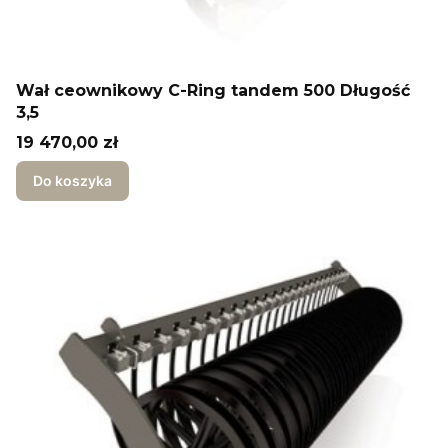
Wał ceownikowy C-Ring tandem 500 Długość
3,5
Cena
19 470,00 zł
Do koszyka