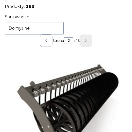
Produkty:
363
Lista produktów
Sortowanie:
Domyślne
Strona
z 16
Poprzednie produkty
Następne produkty