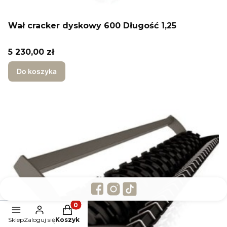
Wał cracker dyskowy 600 Długość 1,25
Cena
5 230,00 zł
Do koszyka
Produkty w koszyku: 0. Zobacz szczegóły
Sklep
Zaloguj się
Koszyk