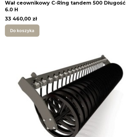
Wał ceownikowy C-Ring tandem 500 Długość
6.0 H
Cena
33 460,00 zł
Do koszyka