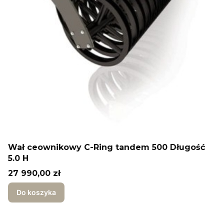
Wał ceownikowy C-Ring tandem 500 Długość
5.0 H
Cena
27 990,00 zł
Do koszyka