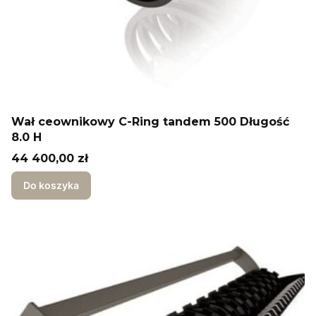
Wał ceownikowy C-Ring tandem 500 Długość
8.0 H
Cena
44 400,00 zł
Do koszyka