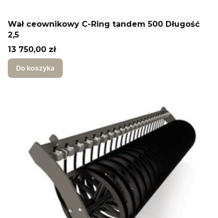
Wał ceownikowy C-Ring tandem 500 Długość
2,5
Cena
13 750,00 zł
Do koszyka