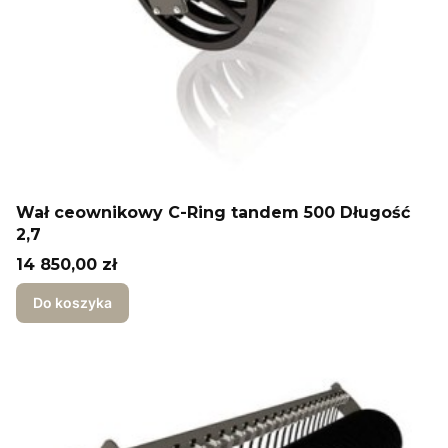
Wał ceownikowy C-Ring tandem 500 Długość
2,7
Cena
14 850,00 zł
Do koszyka